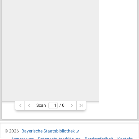
Scan
/ 
0
©
2026
Bayerische Staatsbibliothek
Impressum
Datenschutzerklärung
Barrierefreiheit
Kontakt