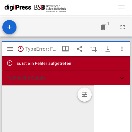
Toggl
navig
1
Mirador
TypeError: Failed to fetch
Viewer
Es ist ein Fehler aufgetreten
Technische Details