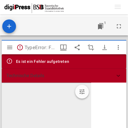
Toggl
navig
1
Mirador
TypeError: Failed to fetch
Viewer
Es ist ein Fehler aufgetreten
Technische Details