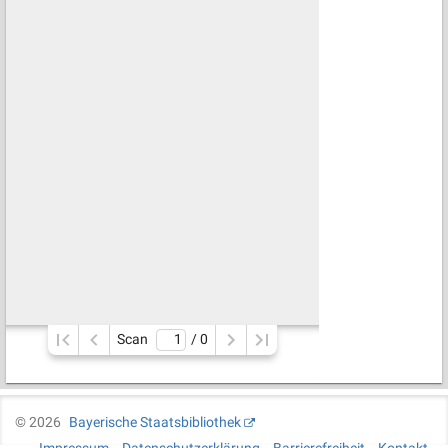
Scan
/ 
0
©
2026
Bayerische Staatsbibliothek
Impressum
Datenschutzerklärung
Barrierefreiheit
Kontakt