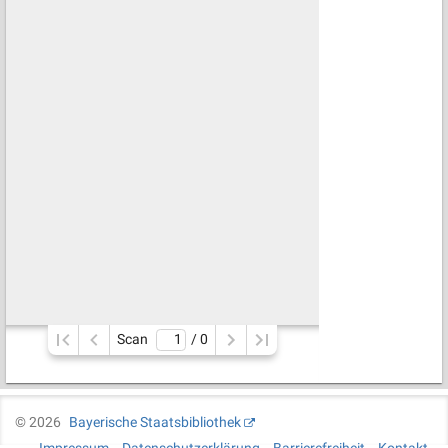
Scan
/ 
0
©
2026
Bayerische Staatsbibliothek
Impressum
Datenschutzerklärung
Barrierefreiheit
Kontakt