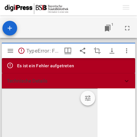
Toggl
navig
1
Mirador
TypeError: Failed to fetch
Viewer
Es ist ein Fehler aufgetreten
Technische Details