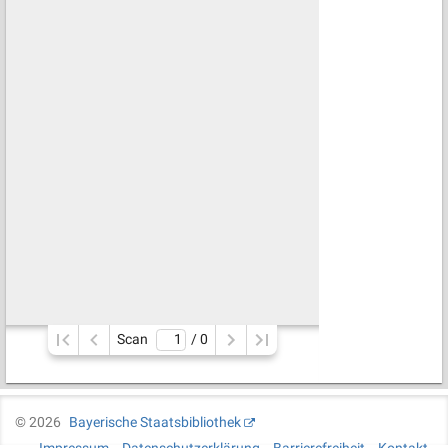
Scan
/ 
0
©
2026
Bayerische Staatsbibliothek
Impressum
Datenschutzerklärung
Barrierefreiheit
Kontakt