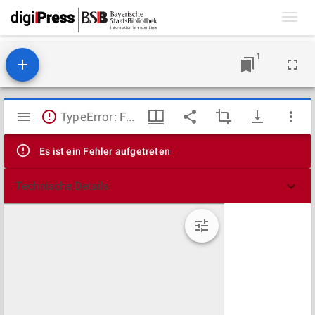
Toggl
navig
1
Mirador
TypeError: Failed to fetch
Viewer
Es ist ein Fehler aufgetreten
Technische Details