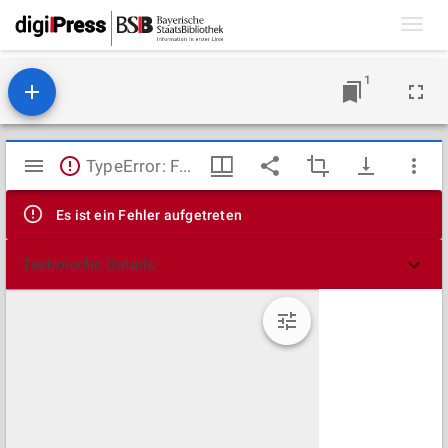
Toggl
navig
1
Mirador
TypeError: Failed to fetch
Viewer
Es ist ein Fehler aufgetreten
Technische Details