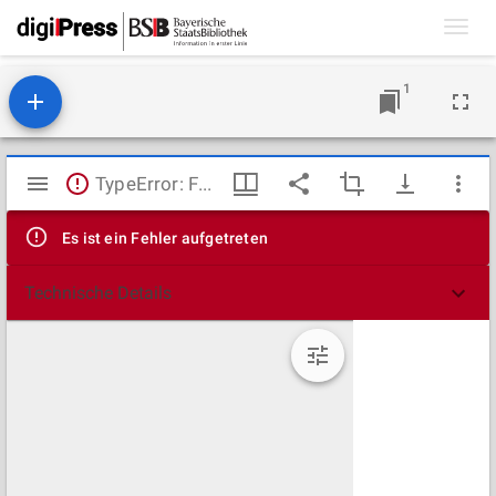
Toggl
navig
1
Mirador
TypeError: Failed to fetch
Viewer
Es ist ein Fehler aufgetreten
Technische Details