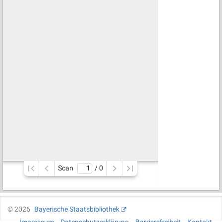
Scan
/ 
0
©
2026
Bayerische Staatsbibliothek
Impressum
Datenschutzerklärung
Barrierefreiheit
Kontakt