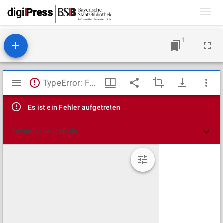
Toggl
navig
1
Mirador
TypeError: Failed to fetch
Viewer
Es ist ein Fehler aufgetreten
Technische Details