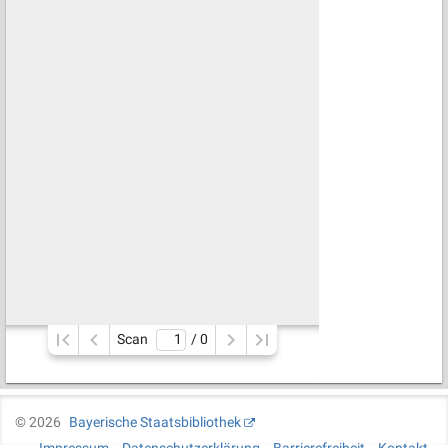
Scan
/ 
0
©
2026
Bayerische Staatsbibliothek
Impressum
Datenschutzerklärung
Barrierefreiheit
Kontakt