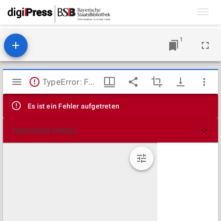
Toggl
navig
1
Mirador
TypeError: Failed to fetch
Viewer
Es ist ein Fehler aufgetreten
Technische Details