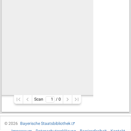
Scan
/ 
0
©
2026
Bayerische Staatsbibliothek
Impressum
Datenschutzerklärung
Barrierefreiheit
Kontakt