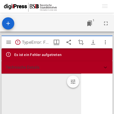
Toggl
navig
1
Mirador
TypeError: Failed to fetch
Viewer
Es ist ein Fehler aufgetreten
Technische Details