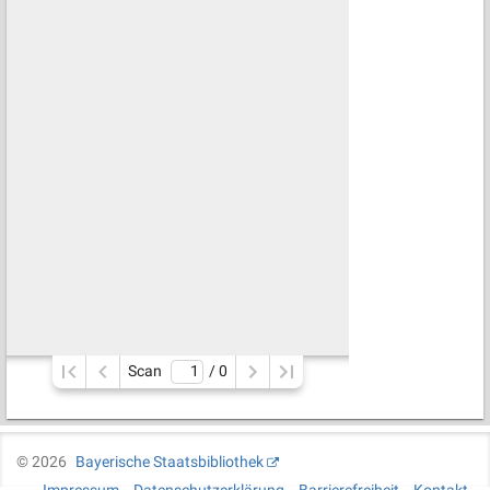
Scan
/ 
0
©
2026
Bayerische Staatsbibliothek
Impressum
Datenschutzerklärung
Barrierefreiheit
Kontakt