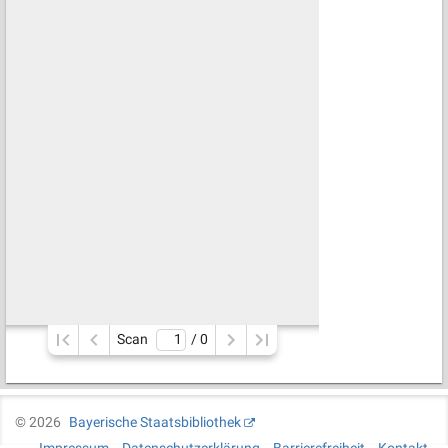
Scan
/ 
0
©
2026
Bayerische Staatsbibliothek
Impressum
Datenschutzerklärung
Barrierefreiheit
Kontakt