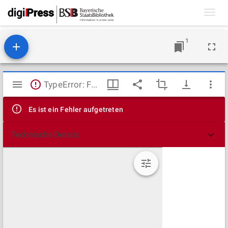
Toggl
navig
1
Mirador
TypeError: Failed to fetch
Viewer
Es ist ein Fehler aufgetreten
Technische Details