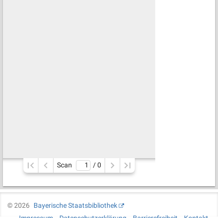
Scan
/ 
0
©
2026
Bayerische Staatsbibliothek
Impressum
Datenschutzerklärung
Barrierefreiheit
Kontakt