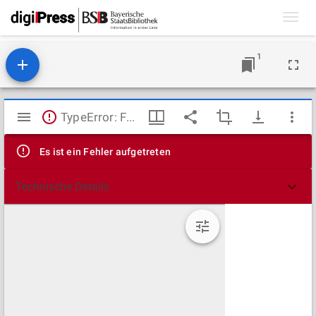
Toggl
navig
1
Mirador
TypeError: Failed to fetch
Viewer
Es ist ein Fehler aufgetreten
Technische Details