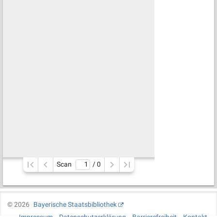
Scan
/ 
0
©
2026
Bayerische Staatsbibliothek
Impressum
Datenschutzerklärung
Barrierefreiheit
Kontakt