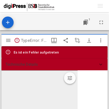
Toggl
navig
1
Mirador
TypeError: Failed to fetch
Viewer
Es ist ein Fehler aufgetreten
Technische Details