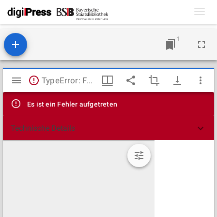
Toggl
navig
1
Mirador
TypeError: Failed to fetch
Viewer
Es ist ein Fehler aufgetreten
Technische Details