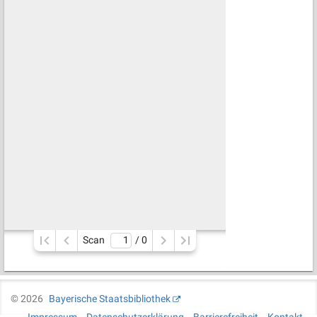
Scan
/ 
0
©
2026
Bayerische Staatsbibliothek
Impressum
Datenschutzerklärung
Barrierefreiheit
Kontakt