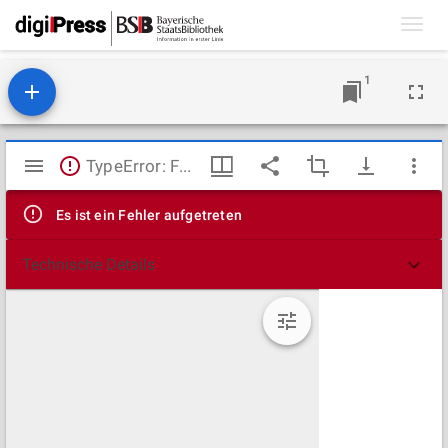
Toggl
navig
1
Mirador
TypeError: Failed to fetch
Viewer
Es ist ein Fehler aufgetreten
Technische Details