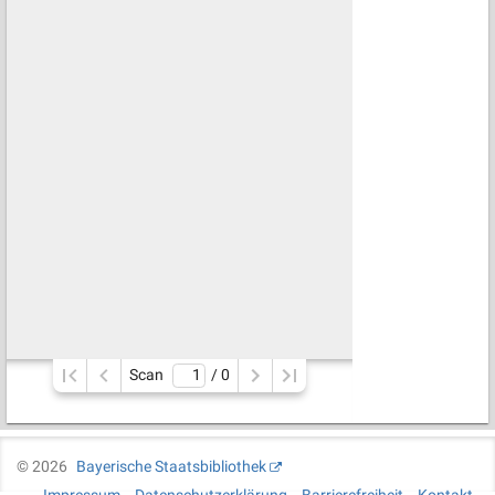
Scan
/ 
0
©
2026
Bayerische Staatsbibliothek
Impressum
Datenschutzerklärung
Barrierefreiheit
Kontakt