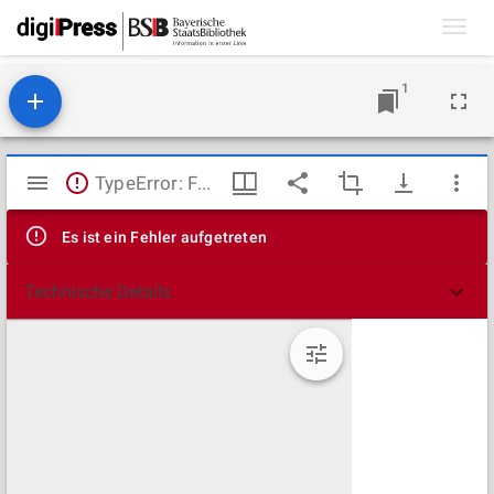
Toggl
navig
1
Mirador
TypeError: Failed to fetch
Viewer
Es ist ein Fehler aufgetreten
Technische Details