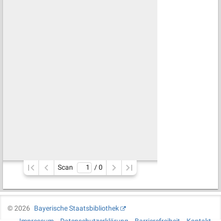
Scan
/ 
0
©
2026
Bayerische Staatsbibliothek
Impressum
Datenschutzerklärung
Barrierefreiheit
Kontakt