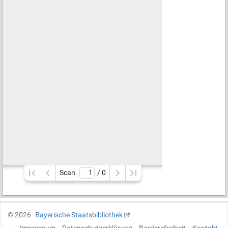
Scan
/ 
0
©
2026
Bayerische Staatsbibliothek
Impressum
Datenschutzerklärung
Barrierefreiheit
Kontakt