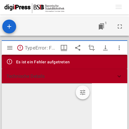
Toggl
navig
1
Mirador
TypeError: Failed to fetch
Viewer
Es ist ein Fehler aufgetreten
Technische Details