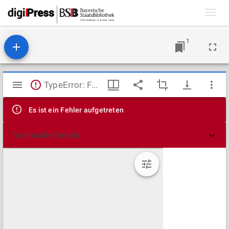
Toggl
navig
1
Mirador
TypeError: Failed to fetch
Viewer
Es ist ein Fehler aufgetreten
Technische Details