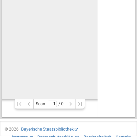
Scan
/ 
0
©
2026
Bayerische Staatsbibliothek
Impressum
Datenschutzerklärung
Barrierefreiheit
Kontakt