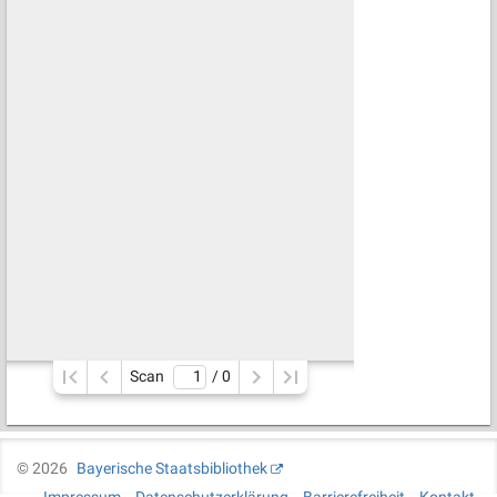
Scan
/ 
0
©
2026
Bayerische Staatsbibliothek
Impressum
Datenschutzerklärung
Barrierefreiheit
Kontakt