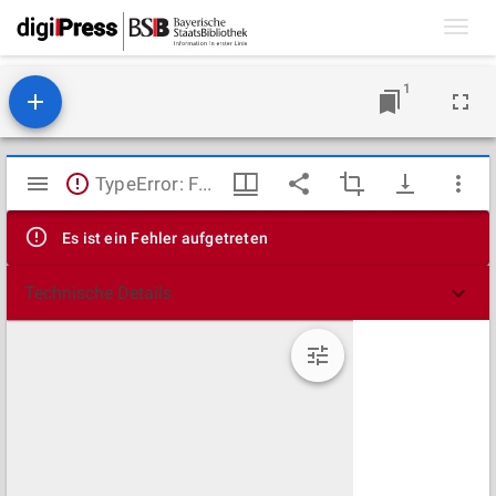
Toggl
navig
1
Mirador
TypeError: Failed to fetch
Viewer
Es ist ein Fehler aufgetreten
Technische Details