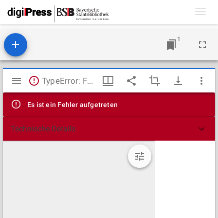
Toggl
navig
1
Mirador
TypeError: Failed to fetch
Viewer
Es ist ein Fehler aufgetreten
Technische Details