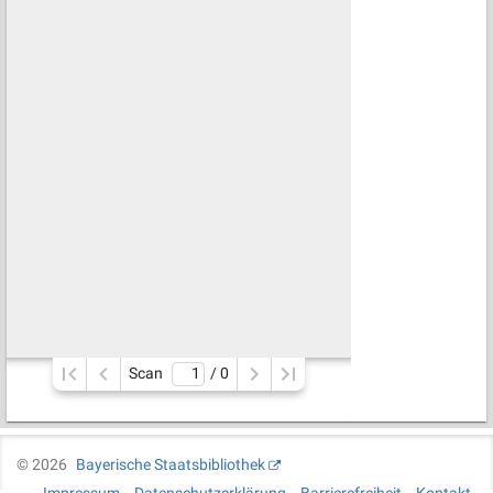
Scan
/ 
0
©
2026
Bayerische Staatsbibliothek
Impressum
Datenschutzerklärung
Barrierefreiheit
Kontakt