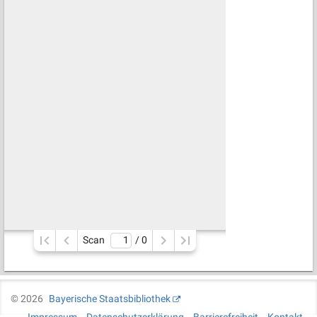
Scan
/ 
0
©
2026
Bayerische Staatsbibliothek
Impressum
Datenschutzerklärung
Barrierefreiheit
Kontakt