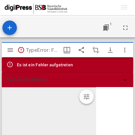
Toggl
navig
1
Mirador
TypeError: Failed to fetch
Viewer
Es ist ein Fehler aufgetreten
Technische Details