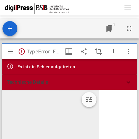
Toggl
navig
1
Mirador
TypeError: Failed to fetch
Viewer
Es ist ein Fehler aufgetreten
Technische Details