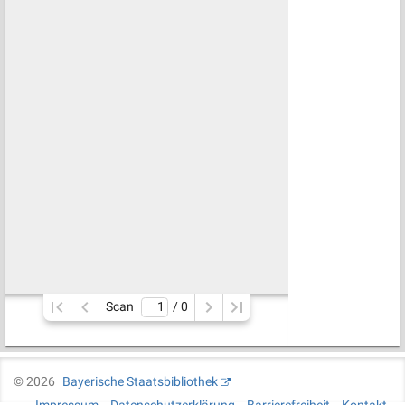
Scan
/ 
0
©
2026
Bayerische Staatsbibliothek
Impressum
Datenschutzerklärung
Barrierefreiheit
Kontakt