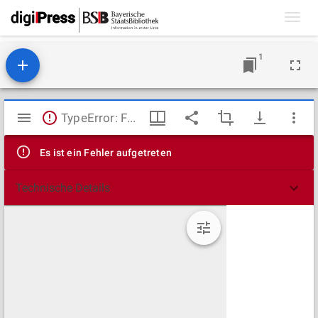
Toggl
navig
1
Mirador
TypeError: Failed to fetch
Viewer
Es ist ein Fehler aufgetreten
Technische Details