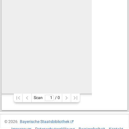
Scan
/ 
0
©
2026
Bayerische Staatsbibliothek
Impressum
Datenschutzerklärung
Barrierefreiheit
Kontakt