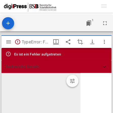
Toggl
navig
1
Mirador
TypeError: Failed to fetch
Viewer
Es ist ein Fehler aufgetreten
Technische Details