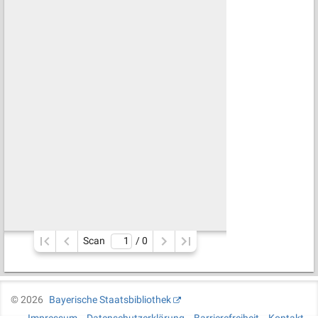
Scan
/ 
0
©
2026
Bayerische Staatsbibliothek
Impressum
Datenschutzerklärung
Barrierefreiheit
Kontakt