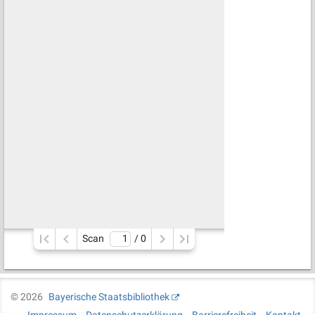
Scan
/ 
0
©
2026
Bayerische Staatsbibliothek
Impressum
Datenschutzerklärung
Barrierefreiheit
Kontakt