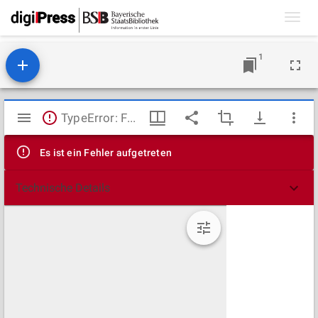
Toggl
navig
1
Mirador
TypeError: Failed to fetch
Viewer
Es ist ein Fehler aufgetreten
Technische Details