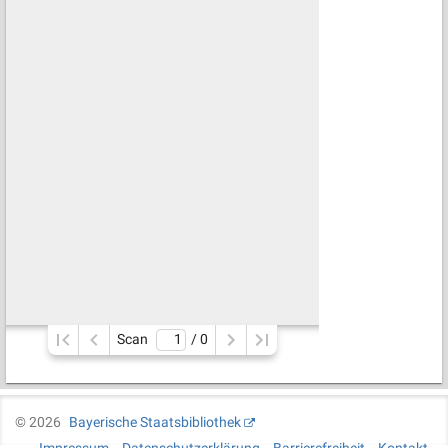
Scan
/ 
0
©
2026
Bayerische Staatsbibliothek
Impressum
Datenschutzerklärung
Barrierefreiheit
Kontakt