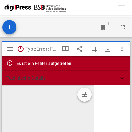
Toggl
navig
1
Mirador
TypeError: Failed to fetch
Viewer
Es ist ein Fehler aufgetreten
Technische Details