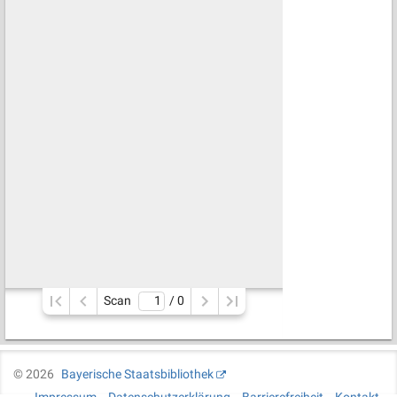
Scan
/ 
0
©
2026
Bayerische Staatsbibliothek
Impressum
Datenschutzerklärung
Barrierefreiheit
Kontakt