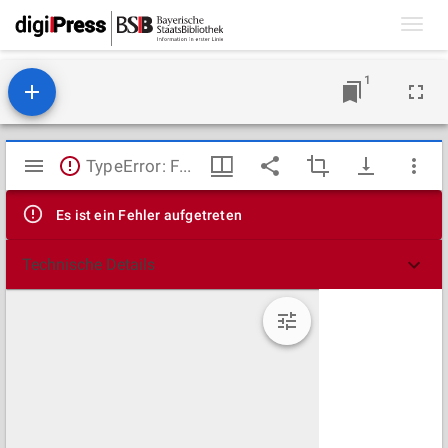
Toggl
navig
1
Mirador
TypeError: Failed to fetch
Viewer
Es ist ein Fehler aufgetreten
Technische Details