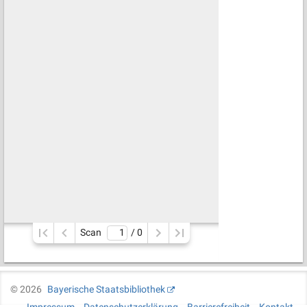
Scan
/ 
0
©
2026
Bayerische Staatsbibliothek
Impressum
Datenschutzerklärung
Barrierefreiheit
Kontakt