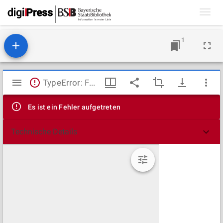
Toggl
navig
1
Mirador
TypeError: Failed to fetch
Viewer
Es ist ein Fehler aufgetreten
Technische Details