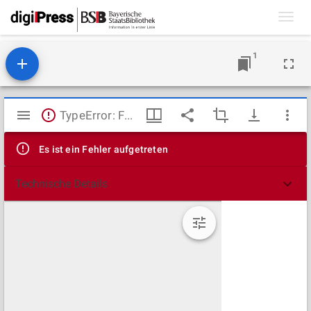
Toggl
navig
1
Mirador
TypeError: Failed to fetch
Viewer
Es ist ein Fehler aufgetreten
Technische Details