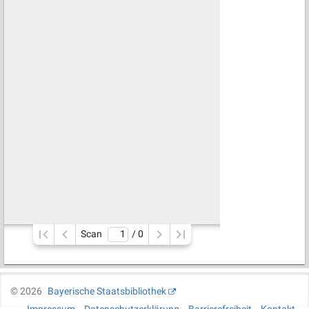
Scan
/ 
0
©
2026
Bayerische Staatsbibliothek
Impressum
Datenschutzerklärung
Barrierefreiheit
Kontakt