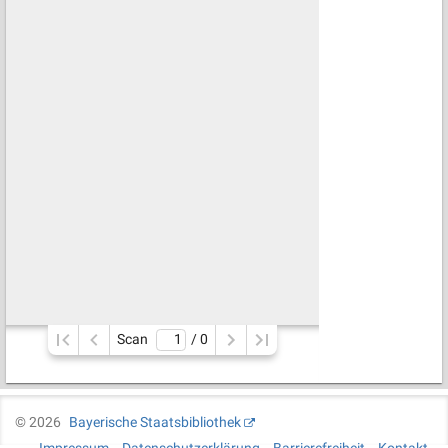
Scan
/ 
0
©
2026
Bayerische Staatsbibliothek
Impressum
Datenschutzerklärung
Barrierefreiheit
Kontakt