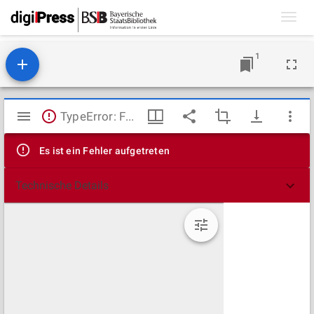
Toggl
navig
1
Mirador
TypeError: Failed to fetch
Viewer
Es ist ein Fehler aufgetreten
Technische Details