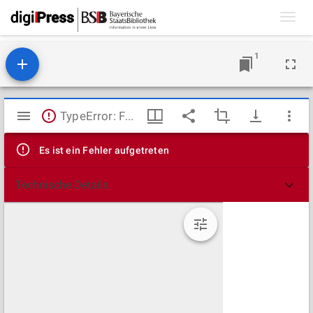
Toggl
navig
1
Mirador
TypeError: Failed to fetch
Viewer
Es ist ein Fehler aufgetreten
Technische Details