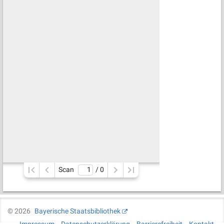
Scan
/ 
0
©
2026
Bayerische Staatsbibliothek
Impressum
Datenschutzerklärung
Barrierefreiheit
Kontakt