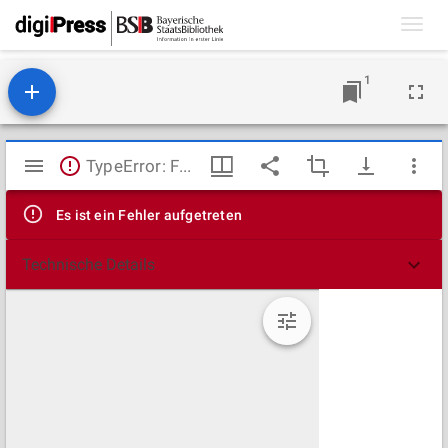
Toggl
navig
1
Mirador
TypeError: Failed to fetch
Viewer
Es ist ein Fehler aufgetreten
Technische Details