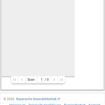
Scan
/ 
0
©
2026
Bayerische Staatsbibliothek
Impressum
Datenschutzerklärung
Barrierefreiheit
Kontakt