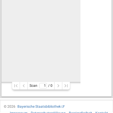
Scan
/ 
0
©
2026
Bayerische Staatsbibliothek
Impressum
Datenschutzerklärung
Barrierefreiheit
Kontakt