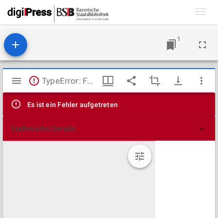
Toggl
navig
1
Mirador
TypeError: Failed to fetch
Viewer
Es ist ein Fehler aufgetreten
Technische Details