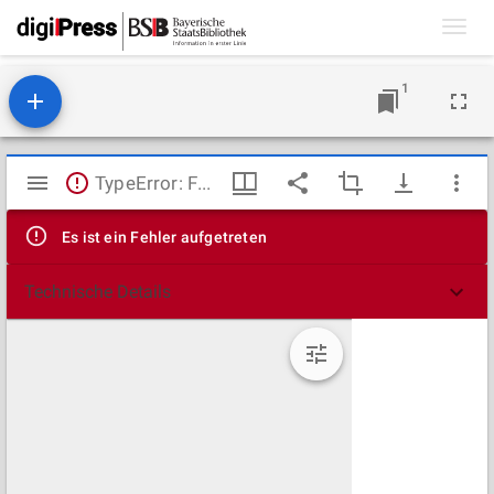
Toggl
navig
1
Mirador
TypeError: Failed to fetch
Viewer
Es ist ein Fehler aufgetreten
Technische Details