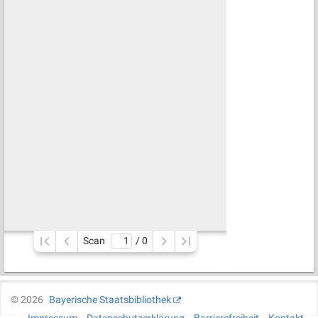
Scan
/ 
0
©
2026
Bayerische Staatsbibliothek
Impressum
Datenschutzerklärung
Barrierefreiheit
Kontakt