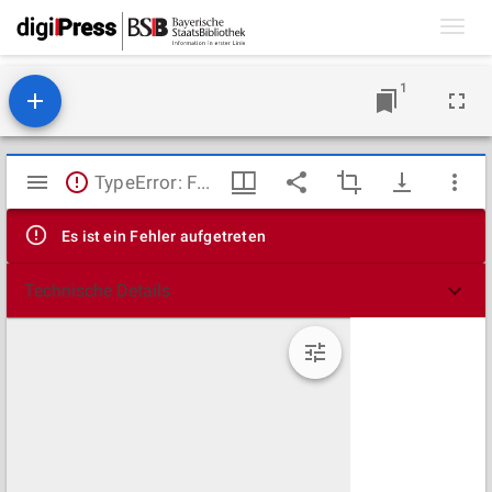
Toggl
navig
1
Mirador
TypeError: Failed to fetch
Viewer
Es ist ein Fehler aufgetreten
Technische Details