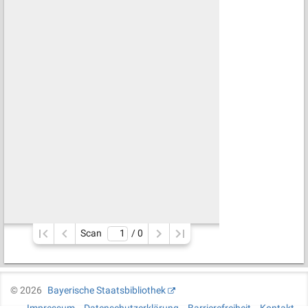
Scan
/ 
0
©
2026
Bayerische Staatsbibliothek
Impressum
Datenschutzerklärung
Barrierefreiheit
Kontakt