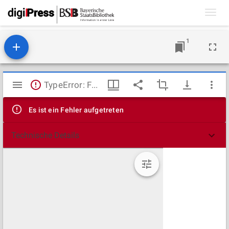
Toggl
navig
1
Mirador
TypeError: Failed to fetch
Viewer
Es ist ein Fehler aufgetreten
Technische Details