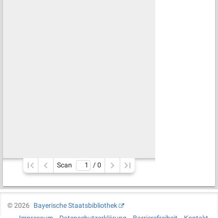
Scan
/ 
0
©
2026
Bayerische Staatsbibliothek
Impressum
Datenschutzerklärung
Barrierefreiheit
Kontakt