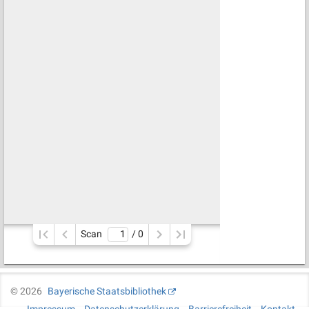
Scan
/ 
0
©
2026
Bayerische Staatsbibliothek
Impressum
Datenschutzerklärung
Barrierefreiheit
Kontakt