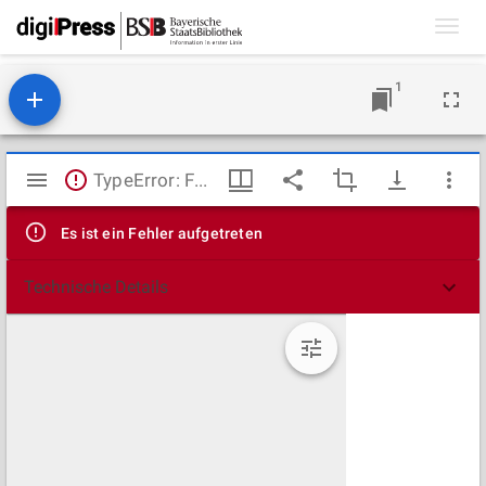
Toggl
navig
1
Mirador
TypeError: Failed to fetch
Viewer
Es ist ein Fehler aufgetreten
Technische Details