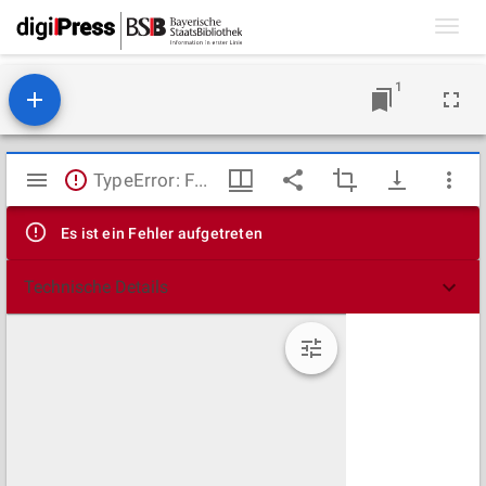
Toggl
navig
1
Mirador
TypeError: Failed to fetch
Viewer
Es ist ein Fehler aufgetreten
Technische Details