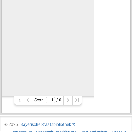
Scan
/ 
0
©
2026
Bayerische Staatsbibliothek
Impressum
Datenschutzerklärung
Barrierefreiheit
Kontakt