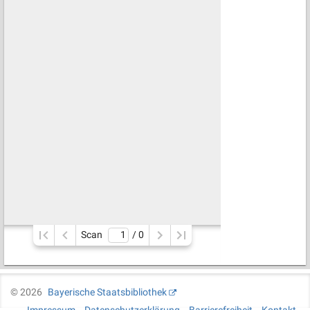
Scan
/ 
0
©
2026
Bayerische Staatsbibliothek
Impressum
Datenschutzerklärung
Barrierefreiheit
Kontakt