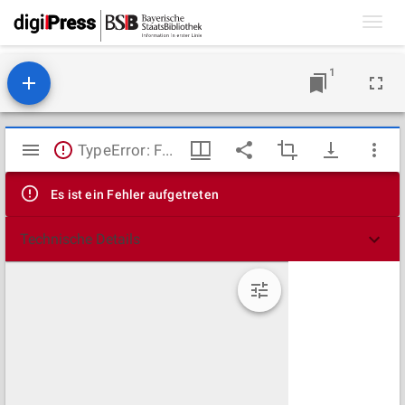
Toggl
navig
1
Mirador
TypeError: Failed to fetch
Viewer
Es ist ein Fehler aufgetreten
Technische Details