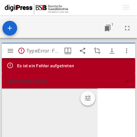
Toggl
navig
1
Mirador
TypeError: Failed to fetch
Viewer
Es ist ein Fehler aufgetreten
Technische Details