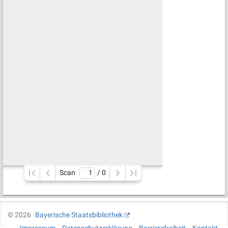
Scan
/ 
0
©
2026
Bayerische Staatsbibliothek
Impressum
Datenschutzerklärung
Barrierefreiheit
Kontakt