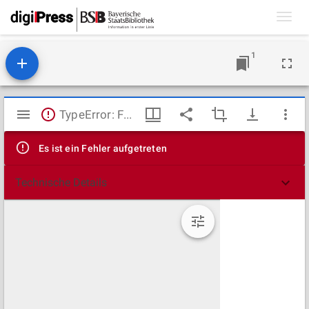
Toggl
navig
1
Mirador
TypeError: Failed to fetch
Viewer
Es ist ein Fehler aufgetreten
Technische Details