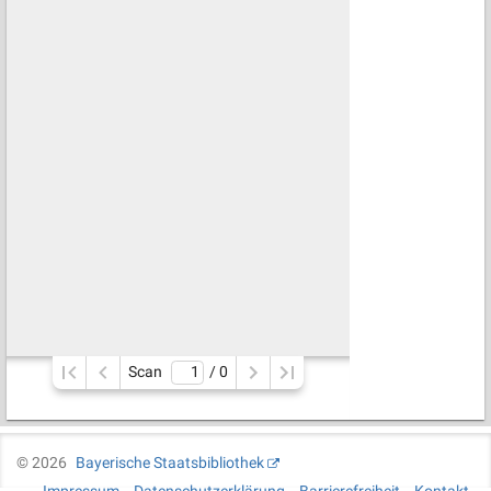
Scan
/ 
0
©
2026
Bayerische Staatsbibliothek
Impressum
Datenschutzerklärung
Barrierefreiheit
Kontakt