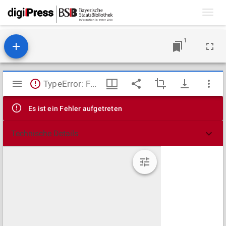
Toggl
navig
1
Mirador
TypeError: Failed to fetch
Viewer
Es ist ein Fehler aufgetreten
Technische Details