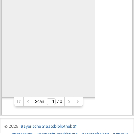
Scan
/ 
0
©
2026
Bayerische Staatsbibliothek
Impressum
Datenschutzerklärung
Barrierefreiheit
Kontakt