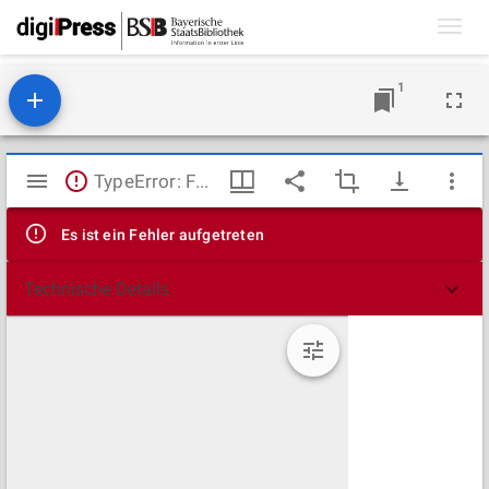
Toggl
navig
1
Mirador
TypeError: Failed to fetch
Viewer
Es ist ein Fehler aufgetreten
Technische Details