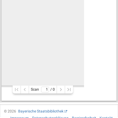
Scan
/ 
0
©
2026
Bayerische Staatsbibliothek
Impressum
Datenschutzerklärung
Barrierefreiheit
Kontakt