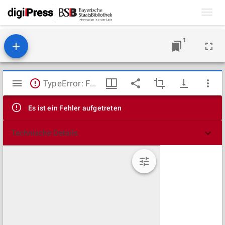
Toggl
navig
1
Mirador
TypeError: Failed to fetch
Viewer
Es ist ein Fehler aufgetreten
Technische Details