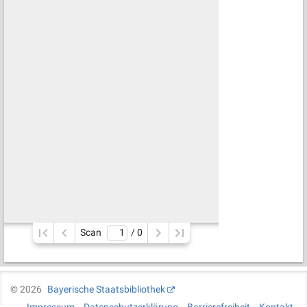
Scan
/ 
0
©
2026
Bayerische Staatsbibliothek
Impressum
Datenschutzerklärung
Barrierefreiheit
Kontakt