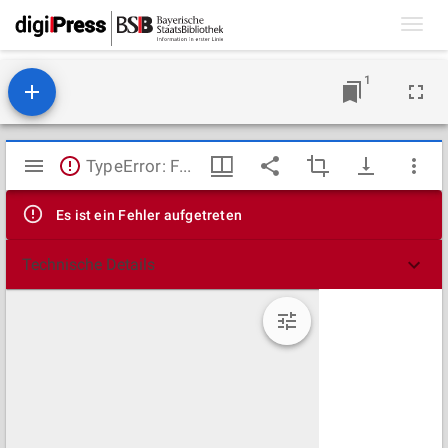
Toggl
navig
1
Mirador
TypeError: Failed to fetch
Viewer
Es ist ein Fehler aufgetreten
Technische Details