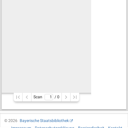
Scan
/ 
0
©
2026
Bayerische Staatsbibliothek
Impressum
Datenschutzerklärung
Barrierefreiheit
Kontakt