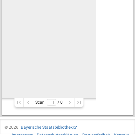
Scan
/ 
0
©
2026
Bayerische Staatsbibliothek
Impressum
Datenschutzerklärung
Barrierefreiheit
Kontakt