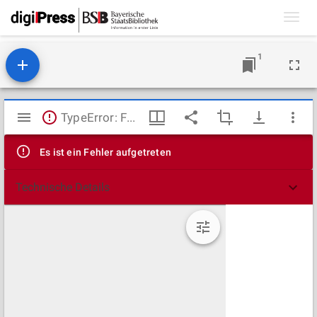
Toggl
navig
1
Mirador
TypeError: Failed to fetch
Viewer
Es ist ein Fehler aufgetreten
Technische Details