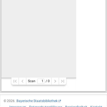
Scan
/ 
0
©
2026
Bayerische Staatsbibliothek
Impressum
Datenschutzerklärung
Barrierefreiheit
Kontakt