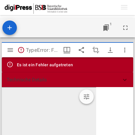
Toggl
navig
1
Mirador
TypeError: Failed to fetch
Viewer
Es ist ein Fehler aufgetreten
Technische Details