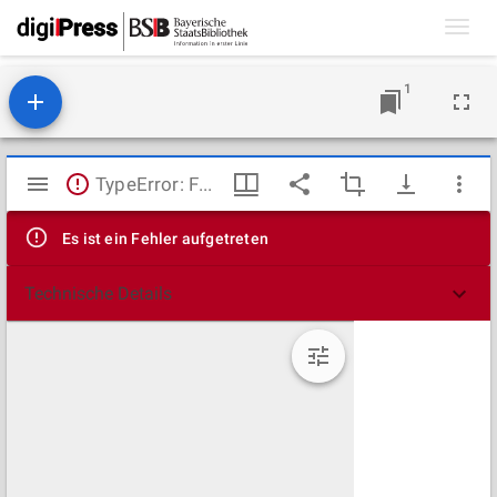
Toggl
navig
1
Mirador
TypeError: Failed to fetch
Viewer
Es ist ein Fehler aufgetreten
Technische Details