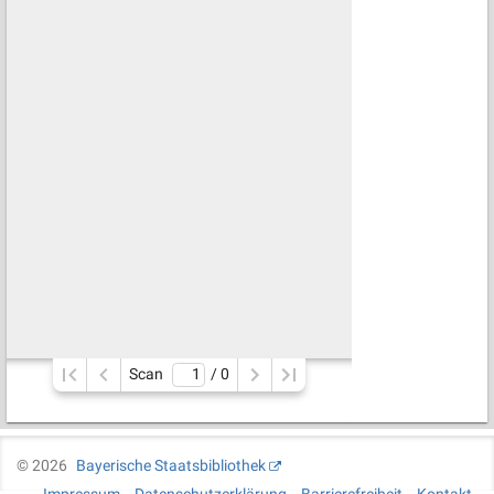
Scan
/ 
0
©
2026
Bayerische Staatsbibliothek
Impressum
Datenschutzerklärung
Barrierefreiheit
Kontakt