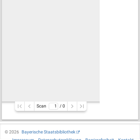
Scan
/ 
0
©
2026
Bayerische Staatsbibliothek
Impressum
Datenschutzerklärung
Barrierefreiheit
Kontakt