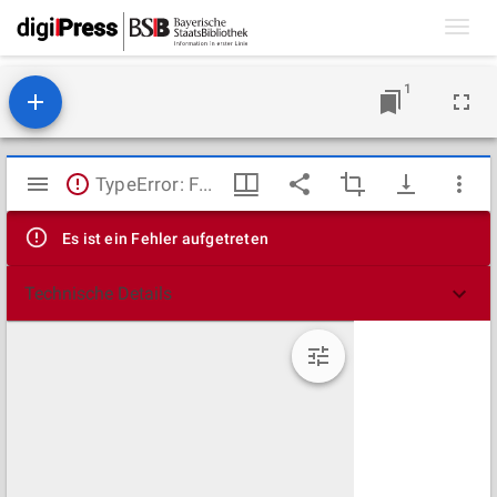
Toggl
navig
1
Mirador
TypeError: Failed to fetch
Viewer
Es ist ein Fehler aufgetreten
Technische Details