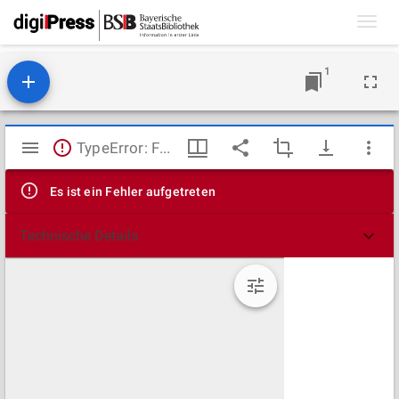
Toggl
navig
1
Mirador
TypeError: Failed to fetch
Viewer
Es ist ein Fehler aufgetreten
Technische Details