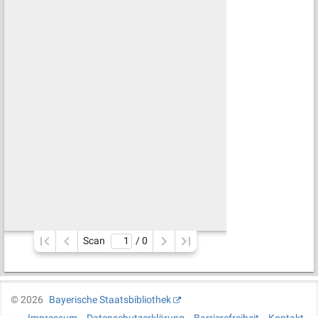
Scan
/ 
0
©
2026
Bayerische Staatsbibliothek
Impressum
Datenschutzerklärung
Barrierefreiheit
Kontakt