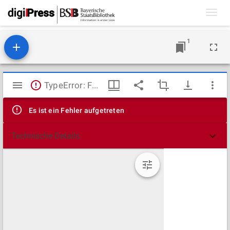
Toggl
navig
1
Mirador
TypeError: Failed to fetch
Viewer
Es ist ein Fehler aufgetreten
Technische Details