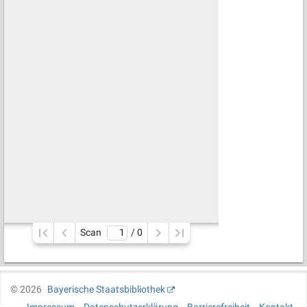
Scan
/ 
0
©
2026
Bayerische Staatsbibliothek
Impressum
Datenschutzerklärung
Barrierefreiheit
Kontakt